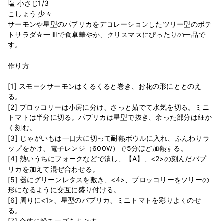
塩 小さじ1/3
こしょう 少々
サーモンや星型のパプリカをデコレーションしたツリー型のポテ
トサラダ☆一皿で食卓華やか、クリスマスにぴったりの一品で
す。
作り方
[1] スモークサーモンはくるくると巻き、お花の形にととのえ
る。
[2] ブロッコリーは小房に分け、さっと茹でて水気を切る。ミニ
トマトは半分に切る。パプリカは星型で抜き、余った部分は細か
く刻む。
[3] じゃがいもは一口大に切って耐熱ボウルに入れ、ふんわりラ
ップをかけ、電子レンジ（600W）で5分ほど加熱する。
[4] 熱いうちにフォークなどで潰し、【A】、<2>の刻んだパプ
リカを加えて混ぜ合わせる。
[5] 器にグリーンレタスを敷き、<4>、ブロッコリーをツリーの
形になるように交互に盛り付ける。
[6] 周りに<1>、星型のパプリカ、ミニトマトを彩りよくのせ
る。
[7] 全体に粉チーズをまぶす。