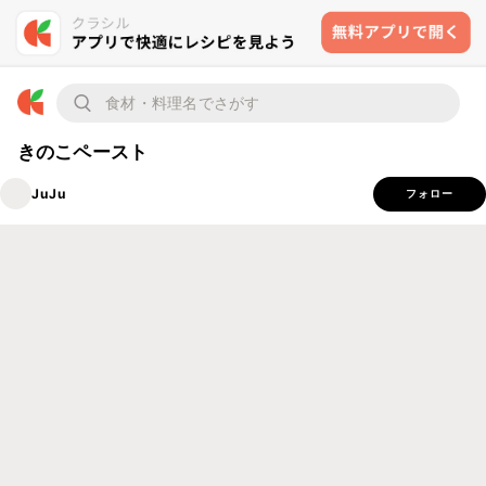
きのこペースト
JuJu
フォロー