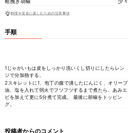
粗挽き胡椒
少々
料理を安全に楽しむための注意事項
手順
1じゃがいもは皮をしっかり洗いくし切りにしたらレン
ジで分加熱する。
2スキレットに1、包丁の腹で潰したにんにく、オリーブ
油、塩を入れて弱火でフツフツするまで煮たら、あみエ
ビを加えて更に5分煮て完成。 最後に胡椒をトッピン
グ。
投稿者からのコメント