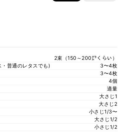
2束（150～200㌘くらい）
ス・普通のレタスでも)
3〜4枚
3〜4枚
4個
適量
大さじ1
大さじ2
小さじ1/3〜
大さじ1/2
小さじ1/2