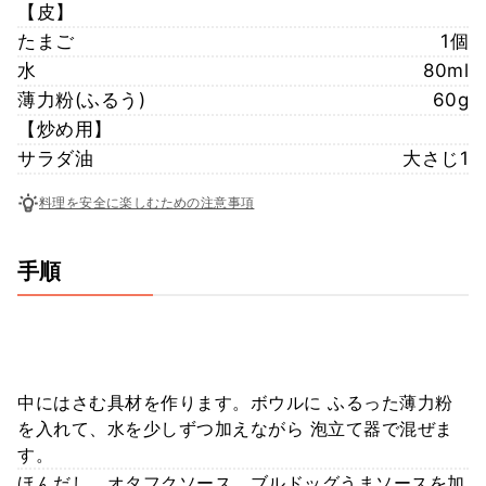
【皮】
たまご
1個
水
80ml
薄力粉(ふるう)
60g
【炒め用】
サラダ油
大さじ1
料理を安全に楽しむための注意事項
手順
中にはさむ具材を作ります。ボウルに ふるった薄力粉
を入れて、水を少しずつ加えながら 泡立て器で混ぜま
す。
ほんだし、オタフクソース、ブルドッグうまソースを加