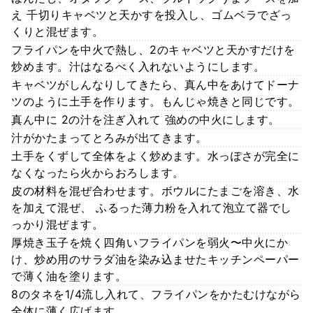
え 千切りキャベツと天かすを投入し、ゴムベラでざっ
くりと混ぜます。
フライパンを中火で熱し、2のキャベツと天かすだけを
炒めます。汁はなるべく入れないようにします。
キャベツがしんなりしてきたら、真ん中をあけてドーナ
ツのように土手を作ります。もんじゃ焼きと同じです。
真ん中に 2の汁を注ぎ入れて 強めの中火にします。
汁がかたまってとろみが出てきます。
土手をくずして全体をよく炒めます。水っぽさが完全に
なくなったら火からおろします。
皮の材料を混ぜ合わせます。ボウルにたまごを溶き、水
を加えて混ぜ、 ふるった薄力粉を入れて泡立て器でし
っかり混ぜます。
厚焼き玉子を焼く四角いフライパンを弱火〜中火にか
け、炒め用のサラダ油を染み込ませたキッチンペーパー
で薄く油を塗ります。
8のタネを1/4流し入れて、フライパンをかたむけながら
全体に薄く広げます。