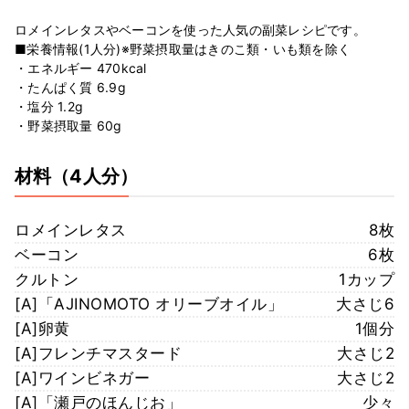
ロメインレタスやベーコンを使った人気の副菜レシピです。
■栄養情報(1人分)※野菜摂取量はきのこ類・いも類を除く
・エネルギー 470kcal
・たんぱく質 6.9g
・塩分 1.2g
・野菜摂取量 60g
材料
（4人分）
ロメインレタス
8枚
ベーコン
6枚
クルトン
1カップ
[A]「AJINOMOTO オリーブオイル」
大さじ6
[A]卵黄
1個分
[A]フレンチマスタード
大さじ2
[A]ワインビネガー
大さじ2
[A]「瀬戸のほんじお」
少々