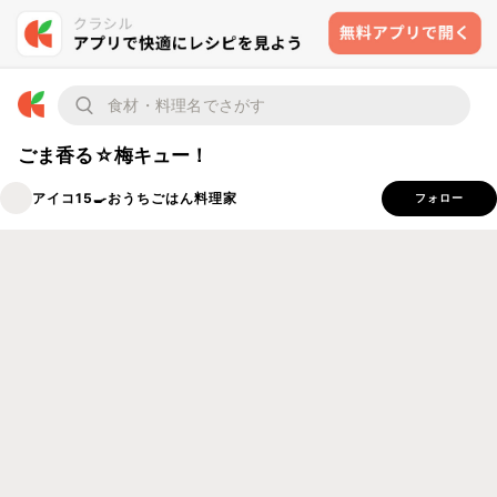
ごま香る☆梅キュー！
アイコ15🍳おうちごはん料理家
フォロー