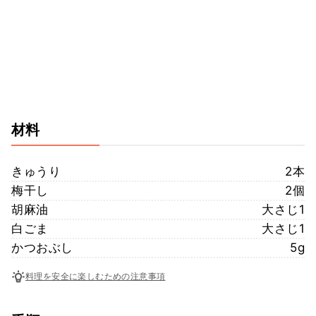
材料
きゅうり
2本
梅干し
2個
胡麻油
大さじ1
白ごま
大さじ1
かつおぶし
5g
料理を安全に楽しむための注意事項