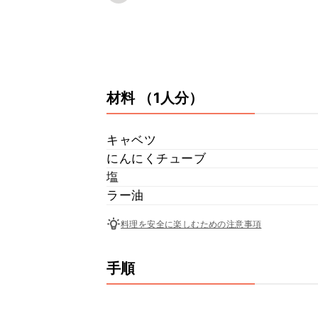
材料
（1人分）
キャベツ
にんにくチューブ
塩
ラー油
料理を安全に楽しむための注意事項
手順