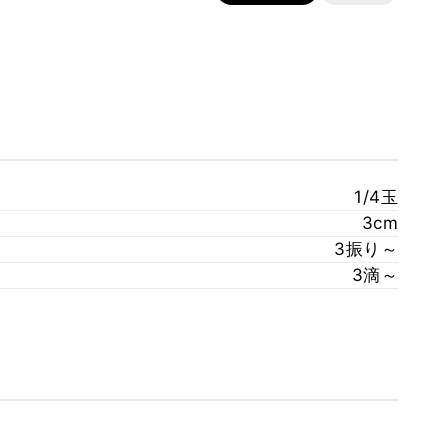
1/4玉
3cm
3振り～
3滴～