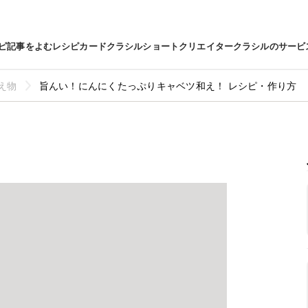
ピ
記事をよむ
レシピカード
クラシルショート
クリエイター
クラシルのサービ
え物
旨んい！にんにくたっぷりキャベツ和え！ レシピ・作り方