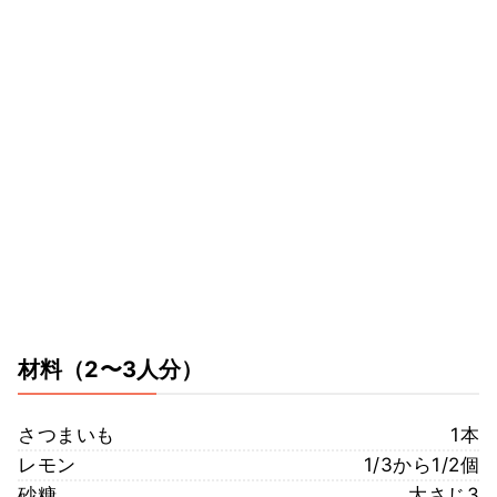
材料
（2〜3人分）
さつまいも
1本
レモン
1/3から1/2個
砂糖
大さじ3