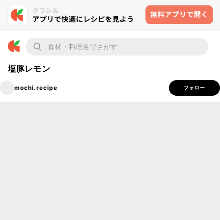
塩豚レモン
mochi.recipe
フォロー