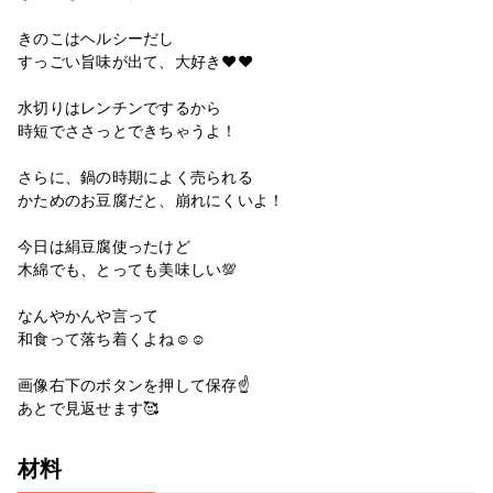
きのこはヘルシーだし
すっごい旨味が出て、大好き❤️❤️
水切りはレンチンでするから
時短でささっとできちゃうよ！
さらに、鍋の時期によく売られる
かためのお豆腐だと、崩れにくいよ！
今日は絹豆腐使ったけど
木綿でも、とっても美味しい💯
なんやかんや言って
和食って落ち着くよね☺️☺️
画像右下のボタンを押して保存☝️
あとで見返せます🥰
材料