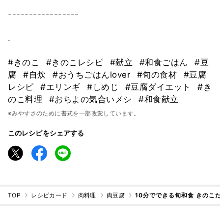
-----------------
.
#きのこ
#きのこレシピ
#献立
#和食ごはん
#豆
腐
#自炊
#おうちごはんlover
#旬の食材
#豆腐
レシピ
#エリンギ
#しめじ
#豆腐ダイエット
#き
のこ料理
#おちよの気合いメシ
#和食献立
※みやすさのために書式を一部改変しています。
このレシピをシェアする
TOP
レシピカード
肉料理
肉豆腐
10分でできる旬和食 きのこ