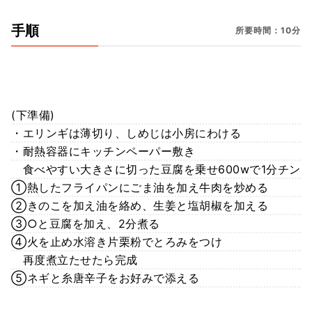
手順
所要時間：10分
(下準備)
・エリンギは薄切り、しめじは小房にわける
・耐熱容器にキッチンペーパー敷き
食べやすい大きさに切った豆腐を乗せ600wで1分チン
①熱したフライパンにごま油を加え牛肉を炒める
②きのこを加え油を絡め、生姜と塩胡椒を加える
③○と豆腐を加え、2分煮る
④火を止め水溶き片栗粉でとろみをつけ
再度煮立たせたら完成
⑤ネギと糸唐辛子をお好みで添える