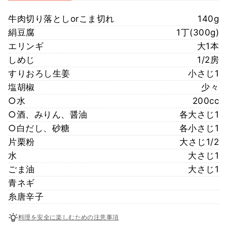
牛肉切り落としorこま切れ
140g
絹豆腐
1丁(300g)
エリンギ
大1本
しめじ
1/2房
すりおろし生姜
小さじ1
塩胡椒
少々
○水
200cc
○酒、みりん、醤油
各大さじ1
○白だし、砂糖
各小さじ1
片栗粉
大さじ1/2
水
大さじ1
ごま油
大さじ1
青ネギ
糸唐辛子
料理を安全に楽しむための注意事項