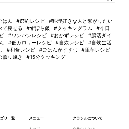
ごはん
#節約レシピ
#料理好きな人と繋がりたい
べて痩せる
#ずぼら飯
#クッキングラム
#今日
シピ
#ワンパンレシピ
#おかずレシピ
#腸活ダイ
はん
#低カロリーレシピ
#自炊レシピ
#自炊生活
し
#和食レシピ
#ごはんがすすむ
#里芋レシピ
の照り焼き
#15分クッキング
。
ゴリ一覧
メニュー
クラシルについて
トップ
クラシルとは