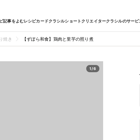
ピ
記事をよむ
レシピカード
クラシルショート
クリエイター
クラシルのサービ
り焼き
【ずぼら和食】鶏肉と里芋の照り煮
1/6