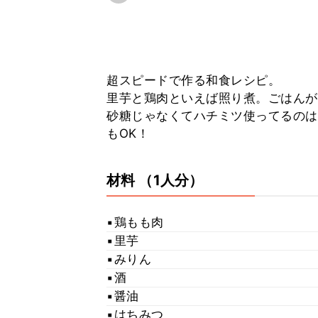
超スピードで作る和食レシピ。
里芋と鶏肉といえば照り煮。ごはんが
砂糖じゃなくてハチミツ使ってるのは
もOK！
材料
（1人分）
▪︎鶏もも肉
▪︎里芋
▪︎みりん
▪︎酒
▪︎醤油
▪︎はちみつ