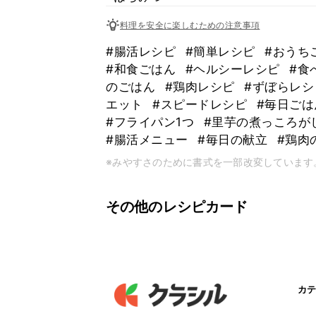
料理を安全に楽しむための注意事項
#腸活レシピ
#簡単レシピ
#おうち
#和食ごはん
#ヘルシーレシピ
#食
のごはん
#鶏肉レシピ
#ずぼらレ
エット
#スピードレシピ
#毎日ご
#フライパン1つ
#里芋の煮っころが
#腸活メニュー
#毎日の献立
#鶏肉
※みやすさのために書式を一部改変しています
その他のレシピカード
カテ