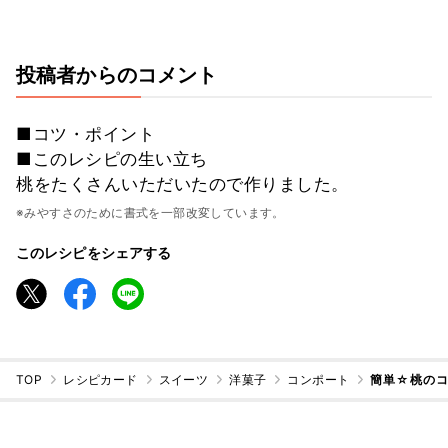
投稿者からのコメント
■コツ・ポイント
■このレシピの生い立ち
桃をたくさんいただいたので作りました。
※みやすさのために書式を一部改変しています。
このレシピをシェアする
TOP
レシピカード
スイーツ
洋菓子
コンポート
簡単☆桃の