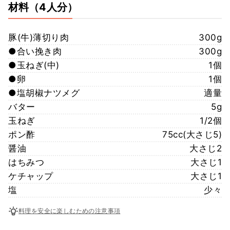
材料
（4人分）
豚(牛)薄切り肉
300g
●合い挽き肉
300g
●玉ねぎ(中)
1個
●卵
1個
●塩胡椒ナツメグ
適量
バター
5g
玉ねぎ
1/2個
ポン酢
75cc(大さじ5)
醤油
大さじ2
はちみつ
大さじ1
ケチャップ
大さじ1
塩
少々
料理を安全に楽しむための注意事項