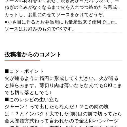
ソースの材料を全て混ぜ、焼きあがった7に入れて、玉
ねぎの辛みがなくなるまで火を入れつつ絡めたら完成！
カットし、お皿にのせてソースをかけてどうぞ。
※小さ目に作るとお弁当用にも量産出来て便利でした。
ソースはお好みのものでOKです。
投稿者からのコメント
■コツ・ポイント
火が通るように楕円に形成してください。火が通る
と膨らみます。薄切り肉は薄いならなんでもOK!こま
でも切り落としでも♪
■このレシピの生い立ち
ジャーン！って出したらなんだ！？この肉の塊
は！？とインパクト大でした(笑)目の前で切ってたら
金太郎飴方式ねって言われたので金太郎ハンバーグ