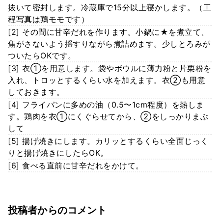
抜いて密封します。冷蔵庫で15分以上寝かします。（工
程写真は鶏モモです）
[2] その間に甘辛だれを作ります。小鍋に★を煮立て、
焦がさないよう揺すりながら煮詰めます。少しとろみが
ついたらOKです。
[3] 衣①を用意します。袋やボウルに薄力粉と片栗粉を
入れ、トロッとするくらい水を加えます。衣②も用意
しておきます。
[4] フライパンに多めの油（0.5〜1cm程度）を熱しま
す。鶏肉を衣①にくぐらせてから、②をしっかりまぶ
して
[5] 揚げ焼きにします。カリッとするくらい全面じっく
りと揚げ焼きにしたらOK。
[6] 食べる直前に甘辛だれをかけて。
投稿者からのコメント