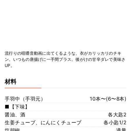
流行りの咀嚼音動画に出てくるような、衣がカリッカリのチキ
ン。いつもの唐揚げに一手間プラス。後がけの甘辛ダレで美味さ
UP。
材料
手羽中（手羽元）
10本〜(6〜8本)
■【下味】
醤油、酒
各大匙2
生姜チューブ、にんにくチューブ
各小匙1/2
塩胡椒
適量