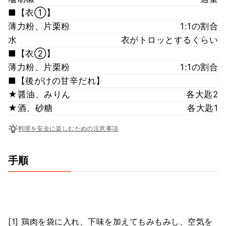
■【衣①】
薄力粉、片栗粉
1:1の割合
水
衣がトロッとするくらい
■【衣②】
薄力粉、片栗粉
1:1の割合
■【後がけの甘辛だれ】
★醤油、みりん
各大匙2
★酒、砂糖
各大匙1
料理を安全に楽しむための注意事項
手順
[1] 鶏肉を袋に入れ、下味を加えてもみもみし、空気を