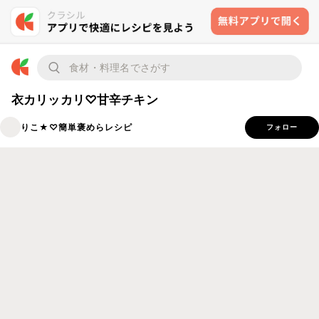
衣カリッカリ♡甘辛チキン
りこ★♡簡単褒めらレシピ
フォロー