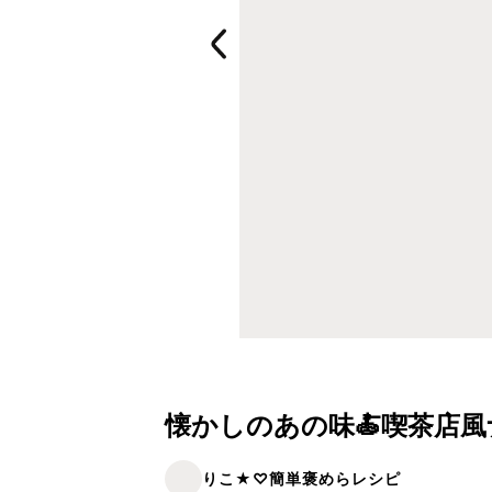
懐かしのあの味🍝喫茶店
りこ★♡簡単褒めらレシピ