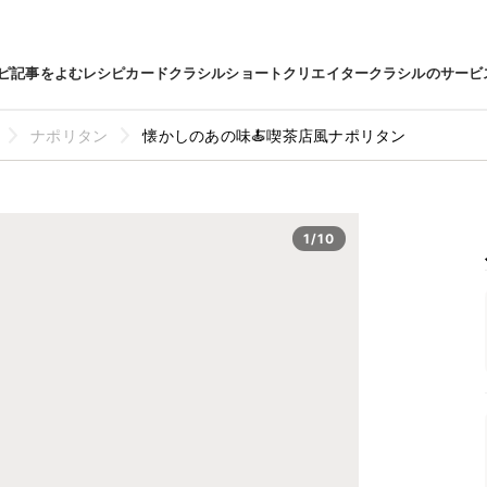
ピ
記事をよむ
レシピカード
クラシルショート
クリエイター
クラシルのサービ
ナポリタン
懐かしのあの味🍝喫茶店風ナポリタン
1/10