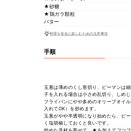
★砂糖
★鶏ガラ顆粒
バター
料理を安全に楽しむための注意事項
手順
玉葱は薄めのくし形切り、ピーマンは細
子を入れる場合は小さめ乱切り、しめじ
フライパンにやや多めのオリーブオイル
入れてOK）を炒めます。
玉葱がやや半透明になり始めたら、ピー
く塩胡椒しておくと良いです。
炒めた具材を寄せて、★を加えてフツフ