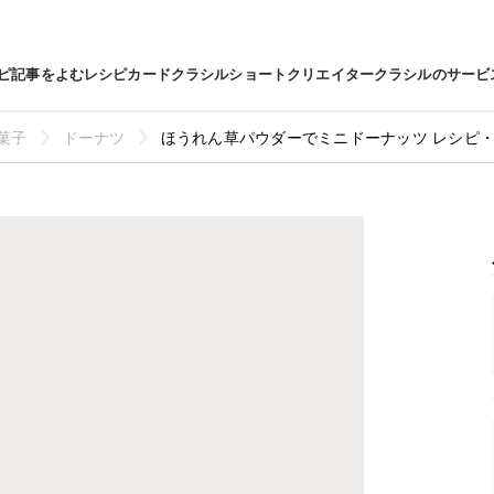
ピ
記事をよむ
レシピカード
クラシルショート
クリエイター
クラシルのサービ
菓子
ドーナツ
ほうれん草パウダーでミニドーナッツ レシピ