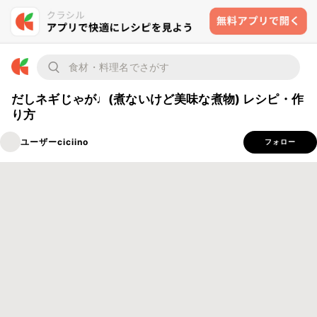
だしネギじゃが♩(煮ないけど美味な煮物) レシピ・作
り方
ユーザーciciino
フォロー