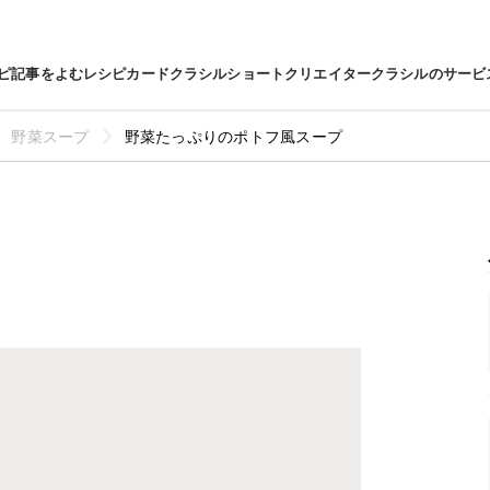
ピ
記事をよむ
レシピカード
クラシルショート
クリエイター
クラシルのサービ
野菜スープ
野菜たっぷりのポトフ風スープ