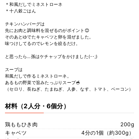
＊和風だしでミネストローネ
＊十八穀ごはん
チキンハンバーグは
先にお肉と調味料を混ぜるのがポイント😊
そのあとゆでたキャベツと卵を混ぜました。
味つけしてるのでレモンを絞るだけ。
と思ったら…孫はケチャップをかけました(･･;)
スープは
和風だしで作るミネストローネ。
あるもの野菜で旨みたっぷりスープ🥣
（セロリ、長ねぎ、たまねぎ、人参、なす、トマト、ベーコン）
材料
（2人分・6個分）
鶏ももひき肉
200g
キャベツ
4分の1個（約300g）