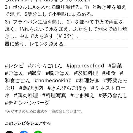
2）ボウルにAを入れて練り混ぜる。1）と溶き卵を加え
て混ぜ、6等分にして小判型にまるめる。
3）フライパンに油を熱し、2）を並べて中火で両面を
焼く。汚れをふいて水を加え、ふたをして弱火で蒸し焼
きし、中まで火を通す（約3分）。
器に盛り、レモンを添える。
#レシピ
#おうちごはん
#japanesefood
#副菜
#ごはん
#献立
#晩ごはん
#家庭料理
#和食
#
和食ごはん
#homecooking
#料理好き
#野菜たっ
ぷり
#鶏ひき肉
#きんぴらごぼう
#ミネストロー
ネ
#鶏肉料理
#料理写真
#ごま和え
#茅乃舎だし
#チキンハンバーグ
※みやすさのために書式を一部改変しています。
このレシピをシェアする