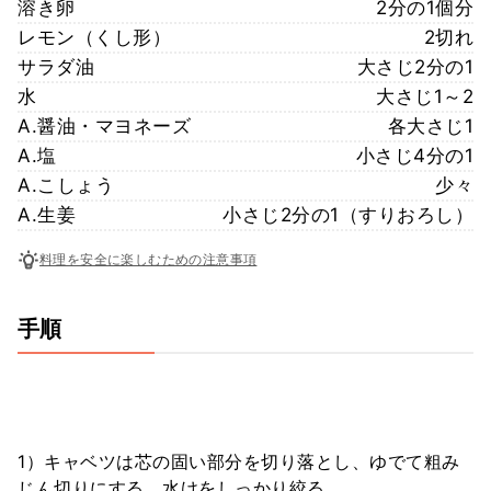
溶き卵
2分の1個分
レモン（くし形）
2切れ
サラダ油
大さじ2分の1
水
大さじ1～2
A.醤油・マヨネーズ
各大さじ1
A.塩
小さじ4分の1
A.こしょう
少々
A.生姜
小さじ2分の1（すりおろし）
料理を安全に楽しむための注意事項
手順
1）キャベツは芯の固い部分を切り落とし、ゆでて粗み
じん切りにする。水けをしっかり絞る。