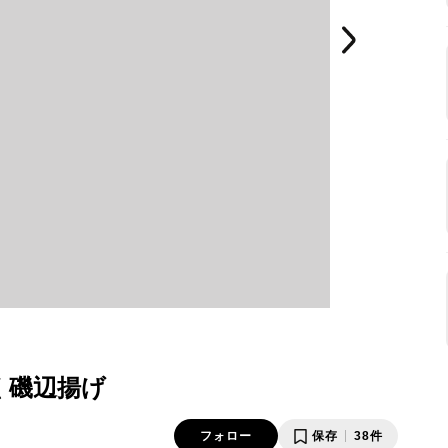
く磯辺揚げ
フォロー
保存
38件