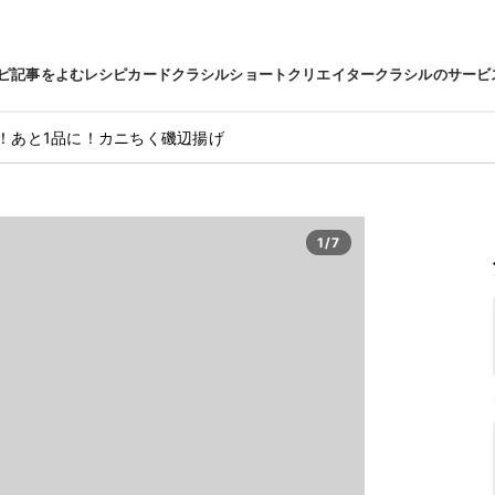
ピ
記事をよむ
レシピカード
クラシルショート
クリエイター
クラシルのサービ
！あと1品に！カニちく磯辺揚げ
1/7