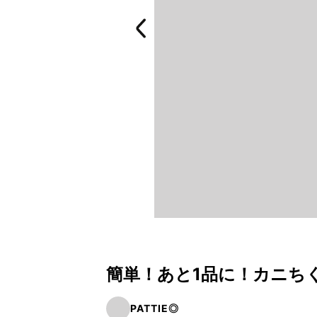
簡単！あと1品に！カニち
PATTIE◎