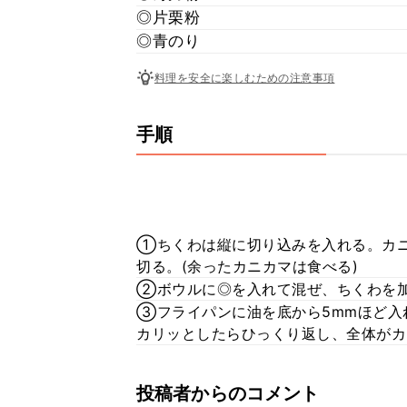
◎片栗粉
◎青のり
料理を安全に楽しむための注意事項
手順
①ちくわは縦に切り込みを入れる。カニ
切る。(余ったカニカマは食べる)
②ボウルに◎を入れて混ぜ、ちくわを
③フライパンに油を底から5mmほど入
カリッとしたらひっくり返し、全体がカ
投稿者からのコメント