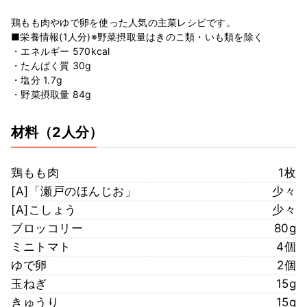
鶏もも肉やゆで卵を使った人気の主菜レシピです。
■栄養情報(1人分)※野菜摂取量はきのこ類・いも類を除く
・エネルギー 570kcal
・たんぱく質 30g
・塩分 1.7g
・野菜摂取量 84g
材料
（2人分）
鶏もも肉
1枚
[A]「瀬戸のほんじお」
少々
[A]こしょう
少々
ブロッコリー
80g
ミニトマト
4個
ゆで卵
2個
玉ねぎ
15g
きゅうり
15g