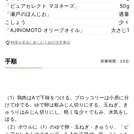
「ピュアセレクト マヨネーズ」
50g
「瀬戸のほんじお」
適量
こしょう
少々
「AJINOMOTO オリーブオイル」
大さじ1
料理を安全に楽しむための注意事項
手順
所要時間：25分
（1）鶏肉はAで下味をつける。ブロッコリーは小房に分
けてゆでる。ゆで卵は粗みじん切りにする。玉ねぎ、き
ゅうりはみじん切りにし、軽く塩少々でもみ、水気をし
ぼる。
（2）ボウルに（1）のゆで卵・玉ねぎ・きゅうり、「ピ
ュアセレクトマヨネーズ」を入れて混ぜ、塩・こしょう