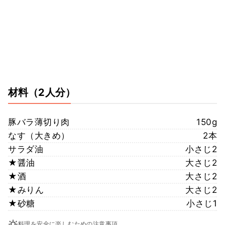
材料
（2人分）
豚バラ薄切り肉
150g
なす（大きめ）
2本
サラダ油
小さじ2
★醤油
大さじ2
★酒
大さじ2
★みりん
大さじ2
★砂糖
小さじ1
料理を安全に楽しむための注意事項