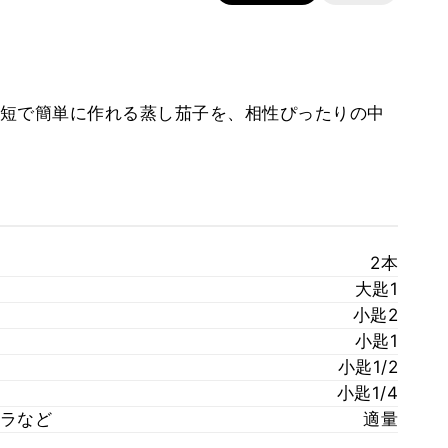
短で簡単に作れる蒸し茄子を、相性ぴったりの中
2本
大匙1
小匙2
小匙1
小匙1/2
小匙1/4
ラなど
適量