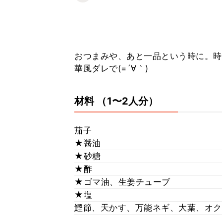
おつまみや、あと一品という時に。時
華風ダレで(=´∀｀)
材料
（1〜2人分）
茄子
★醤油
★砂糖
★酢
★ゴマ油、生姜チューブ
★塩
鰹節、天かす、万能ネギ、大葉、オク