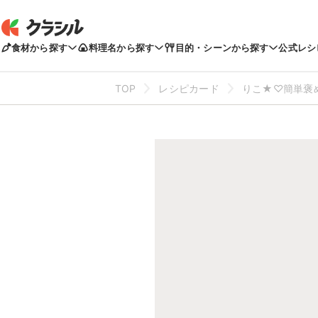
食材から探す
料理名から探す
目的・シーンから探す
公式レシ
TOP
レシピカード
りこ★♡簡単褒