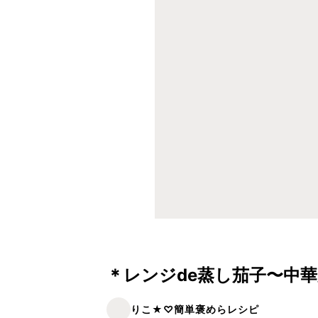
＊レンジde蒸し茄子〜中
りこ★♡簡単褒めらレシピ