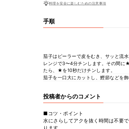
料理を安全に楽しむための注意事項
手順
茄子はピーラーで皮をむき、サッと流水
レンジで3〜4分チンします。その間に
たら、★を10秒だけチンします。
茄子を一口大にカットし、鰹節などを飾り
投稿者からのコメント
■コツ・ポイント
水にさらしてアクを抜く時間は不要で
ります。