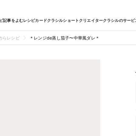
ピ
記事をよむ
レシピカード
クラシルショート
クリエイター
クラシルのサービ
めらレシピ
＊レンジde蒸し茄子〜中華風ダレ＊