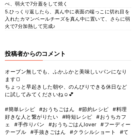
べ、弱火で7分蓋をして焼く
5.ひっくり返したら、真ん中に表面の端っこに切れ目を
入れたカマンベールチーズを真ん中に置いて、さらに弱
火で7分加熱して完成♪
投稿者からのコメント
オーブン無しでも、ふかふかと美味しいパンになり
ます🍞
ちょっと早起きした朝や、のんびりできる休日など
に試してみてくださいね☺️💕
#簡単レシピ
#おうちごはん
#節約レシピ
#料理
好きな人と繋がりたい
#時短レシピ
#おうちカフ
ェ
#手作りパン
#おうちごはんlover
#フーディー
テーブル
#手抜きごはん
#クラシルショート
#て