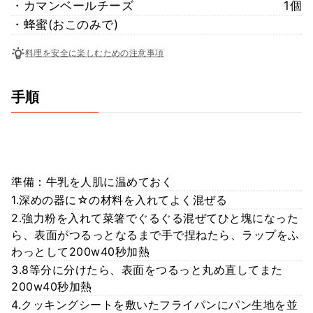
・カマンベールチーズ
1個
・蜂蜜(おこのみで)
料理を安全に楽しむための注意事項
手順
準備：牛乳を人肌に温めておく
1.深めの器に☆の材料を入れてよく混ぜる
2.強力粉を入れて菜箸でぐるぐる混ぜてひと塊になった
ら、表面がつるっとなるまで手で捏ねたら、ラップをふ
わっとして200w40秒加熱
3.8等分に分けたら、表面をつるっと丸め直してまた
200w40秒加熱
4.クッキングシートを敷いたフライパンにパン生地を並