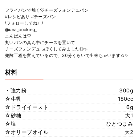
フライパンで焼く♡チーズフォンデュパン
#レシピあり #チーズパン
\フォローしてね♩/
@una_cooking_
こんばんは♡
丸いパンの真ん中にチーズを置いて
チーズフォンデュっぽくしてみました◎✨
発酵工程を変えているので、30分くらいで出来ちゃいます☺️✨
材料
・強力粉
300g
☆牛乳
180cc
☆ドライイースト
6g
☆砂糖
大1
☆塩
ひとつまみ
☆オリーブオイル
大2