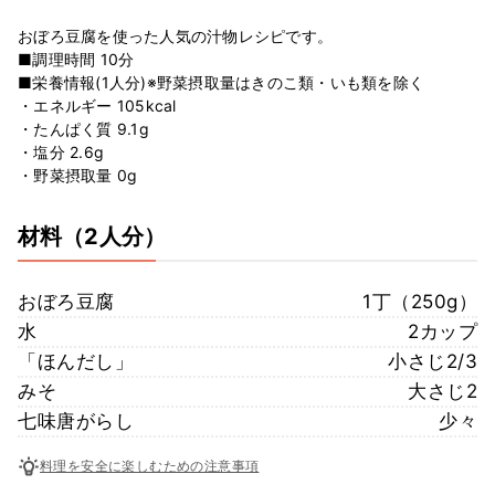
おぼろ豆腐を使った人気の汁物レシピです。
■調理時間 10分
■栄養情報(1人分)※野菜摂取量はきのこ類・いも類を除く
・エネルギー 105kcal
・たんぱく質 9.1g
・塩分 2.6g
・野菜摂取量 0g
材料
（2人分）
おぼろ豆腐
1丁（250g）
水
2カップ
「ほんだし」
小さじ2/3
みそ
大さじ2
七味唐がらし
少々
料理を安全に楽しむための注意事項