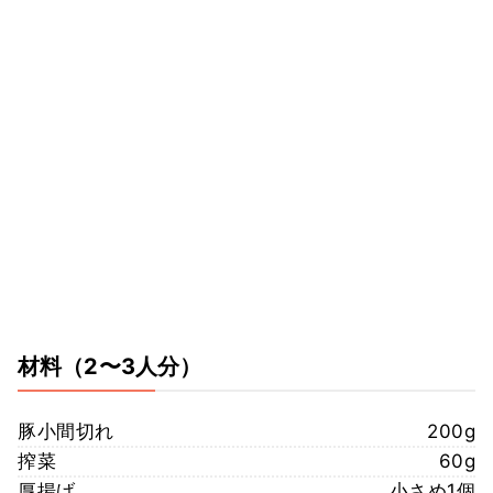
材料
（2〜3人分）
豚小間切れ
200g
搾菜
60g
厚揚げ
小さめ1個