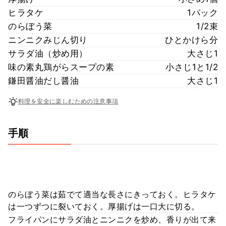
ヒラタケ
1パック
のらぼう菜
1/2束
ニンニクみじん切り
ひとかけら分
サラダ油（炒め用）
大さじ1
味の素丸鶏がらスープの素
小さじ1と1/2
鎌田醤油だし醤油
大さじ1
料理を安全に楽しむための注意事項
手順
のらぼう菜は茹でて適当な長さにきっておく。ヒラタケ
は一つずつに裂いておく。厚揚げは一口大に切る。
フライパンにサラダ油とニンニクを炒め、香りが出て来