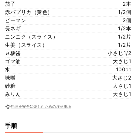
茄子
2本
赤パプリカ（黄色）
1/2個
ピーマン
2個
長ネギ
1/2本
ニンニク（スライス）
1/2片
生姜（スライス）
1/2片
豆板醤
小さじ1/2
ゴマ油
大さじ1
水
100cc
味噌
大さじ2
砂糖
大さじ1
みりん
大さじ1
料理を安全に楽しむための注意事項
手順