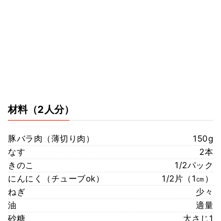
材料
（2人分）
豚バラ肉（薄切り肉）
150g
なす
2本
きのこ
1/2パック
にんにく（チューブok）
1/2片（1㎝）
ねぎ
少々
油
適量
砂糖
大さじ1