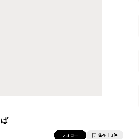
そば
フォロー
保存
3件