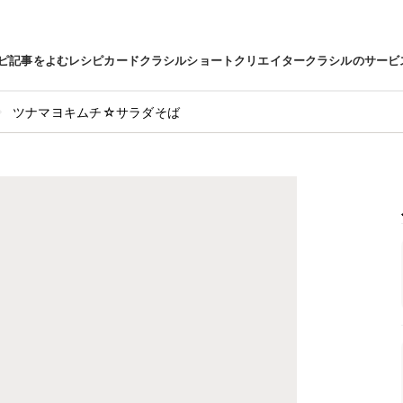
ピ
記事をよむ
レシピカード
クラシルショート
クリエイター
クラシルのサービ
ツナマヨキムチ☆サラダそば