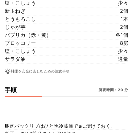
塩・こしょう
少々
新玉ねぎ
2個
とうもろこし
1本
じゃが芋
2個
パプリカ（赤・黄）
各1個
ブロッコリー
8房
塩・こしょう
少々
サラダ油
適量
料理を安全に楽しむための注意事項
手順
所要時間：20 分
豚肉バックリブはひと晩冷蔵庫でaに漬けておく。