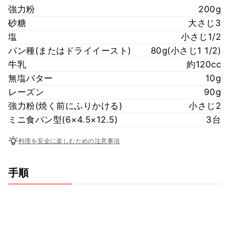
強力粉
200g
砂糖
大さじ3
塩
小さじ1/2
パン種(またはドライイースト)
80g(小さじ1 1/2)
牛乳
約120cc
無塩バター
10g
レーズン
90g
強力粉(焼く前にふりかける)
小さじ2
ミニ食パン型(6×4.5×12.5)
3台
料理を安全に楽しむための注意事項
手順