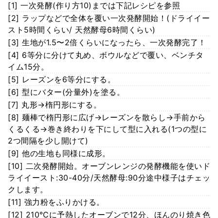
[1] 一次発酵(作り方10)までは下記レシピを参照
[2] ラップなどで全体を覆い一次発酵開始！(ドライイー
スト5時間くらい/ 天然酵母6時間くらい)
[3] 生地が1.5〜2倍くらいになったら、一次発酵完了！
[4] 6等分に分けて丸め、ボウルなどで覆い、ベンチタ
イム15分。
[5] レーズンを6等分にする。
[6] 型にバター(分量外)を塗る。
[7] 丸形→楕円形にする。
[8] 麺棒で楕円形に広げ→レーズンを散らし→手前から
くるくる→巻き終わりを下にして型に入れる(1つの型に
2つ間隔を少し開けて)
[9] 他の生地も同様に成形。
[10] 二次発酵開始。オーブンレンジの発酵機能を使いド
ライイースト:30-40分/天然酵母:90分途中様子はチェッ
クします。
[11] 強力粉をふりかける。
[12] 210℃に予熱したオーブンで12分、ほんのり焼き色