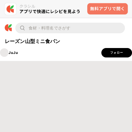
レーズン山型ミニ食パン
JuJu
フォロー