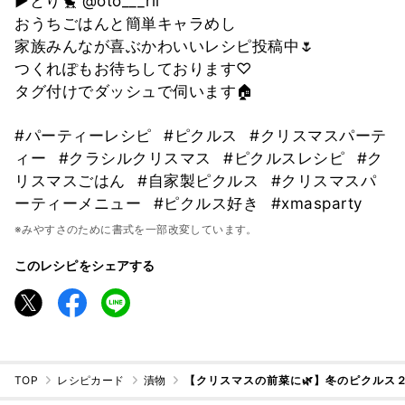
▶︎とり🐤 @oto___rii
おうちごはんと簡単キャラめし
家族みんなが喜ぶかわいいレシピ投稿中🌷
つくれぽもお待ちしております♡
タグ付けでダッシュで伺います🏠
#パーティーレシピ
#ピクルス
#クリスマスパーテ
ィー
#クラシルクリスマス
#ピクルスレシピ
#ク
リスマスごはん
#自家製ピクルス
#クリスマスパ
ーティーメニュー
#ピクルス好き
#xmasparty
※みやすさのために書式を一部改変しています。
このレシピをシェアする
TOP
レシピカード
漬物
【クリスマスの前菜に🌿】冬のピクルス