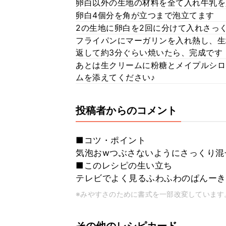
卵白以外の生地の材料を全て入れ牛乳を
卵白4個分を角が立つまで泡立てます
2の生地に卵白を2回に分けて入れさっ
フライパンにマーガリンを入れ熱し、生
返して約3分ぐらい焼いたら、完成です
あとは生クリームに粉糖とメイプルシロ
ムを添えてください♪
投稿者からのコメント
■コツ・ポイント
気泡おwつぶさないようにさっくり混
■このレシピの生い立ち
テレビでよく見るふわふわのぱんーき
※みやすさのために書式を一部改変しています