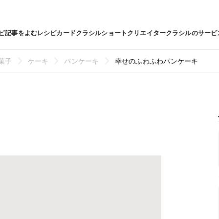
ピ
記事をよむ
レシピカード
クラシルショート
クリエイター
クラシルのサービ
菓子
ケーキ
パンケーキ
幸せのふわふわパンケーキ