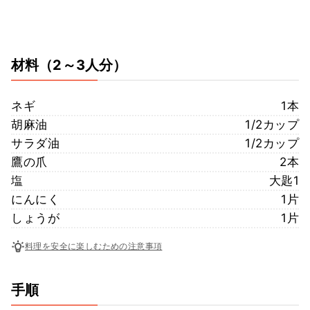
材料
（2～3人分）
ネギ
1本
胡麻油
1/2カップ
サラダ油
1/2カップ
鷹の爪
2本
塩
大匙1
にんにく
1片
しょうが
1片
料理を安全に楽しむための注意事項
手順