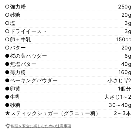
○強力粉
250g
○砂糖
20g
○塩
3g
○ドライイースト
3g
○卵＋牛乳
150cc
○バター
20g
●桜の葉パウダー
6g
●無塩バター
40g
●薄力粉
160g
●ベーキングパウダー
小さじ1/2
●卵黄
1個分
●牛乳
大さじ1～2
●砂糖
30～40g
★スティックシュガー（グラニュー糖）
2～3本
料理を安全に楽しむための注意事項