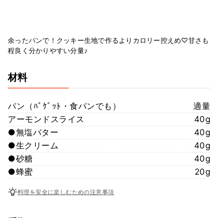
余ったパンで！クッキー生地で作るよりカロリー控えめ♡甘さも
程良く分かりやすい分量♪
材料
パン（ﾊﾞｹﾞｯﾄ・食パンでも）
適量
アーモンドスライス
40g
●無塩バター
40g
●生クリーム
40g
●砂糖
40g
●蜂蜜
20g
料理を安全に楽しむための注意事項