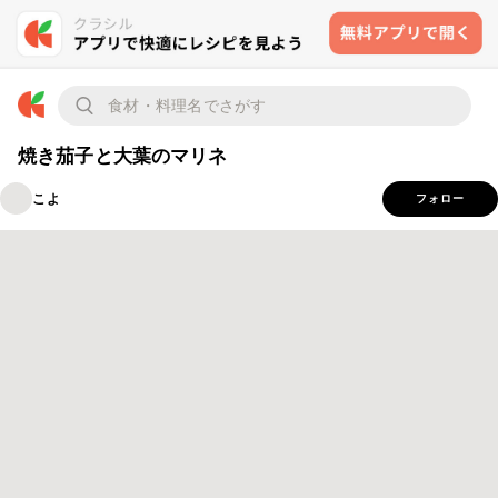
焼き茄子と大葉のマリネ
こよ
フォロー