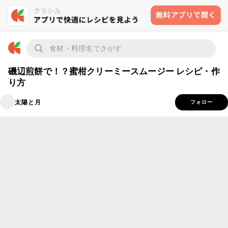
磯辺煎餅で！？蜜柑クリーミースムージー レシピ・作
り方
太陽と月
フォロー