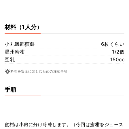
材料
（1人分）
小丸磯部煎餅
6枚くらい
温州蜜柑
1/2個
豆乳
150cc
料理を安全に楽しむための注意事項
手順
蜜柑は小房に分け冷凍します。（今回は蜜柑をジュース