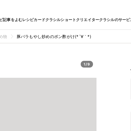
ピ
記事をよむ
レシピカード
クラシルショート
クリエイター
クラシルのサービ
め物
豚バラもやし炒めのポン酢がけ(*´∀｀*)
1/9