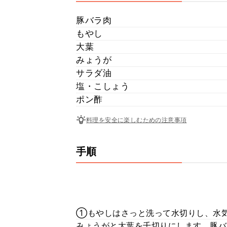
豚バラ肉
もやし
大葉
みょうが
サラダ油
塩・こしょう
ポン酢
料理を安全に楽しむための注意事項
手順
①もやしはさっと洗って水切りし、水
みょうがと大葉を千切りにします。豚バ