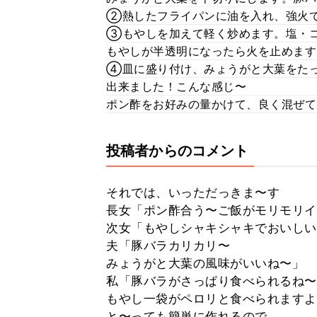
②熱したフライパンに油を入れ、強火
③もやしを加えて軽く炒めます。塩・
もやしが半透明になったら火を止めます
④皿に盛り付け、みょうがと大葉をた
出来ました！こんな感じ〜
ポン酢をお好みの量かけて、良く混ぜて
投稿者からのコメント
それでは、いっただっきま〜す
長女「ポン酢合う〜ご飯がモリモリイ
次女「もやしシャキシャキでおいしい
夫「豚バラカリカリ〜
みょうがと大葉の風味がいいね〜」
私「豚バラがさっぱり食べられるね〜
もやし一袋がペロリと食べられますよ
と〜っても簡単に作れるので、