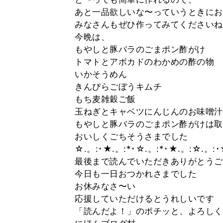
あと一品欲しいな〜っていうときにお
みなさんもぜひ作ってみてくださいね
今晩は、
もやしと豚バラのごまポン酢がけ
トマトとアボカドのわかめの酢の物
いかそうめん
きんぴらごぼうキムチ
もち麦雑穀ご飯
玉ねぎとキャベツにんじんのお味噌汁
もやしと豚バラのごまポン酢がけは取
おいしくごちそうさまでした
☆.。:･★.。:*･☆.。:*･★.。:☆.。:･
最後まで読んでいただきありがとうご
今日も一日おつかれさまでした
お休みなさ〜い
応援していただけるとうれしいです
「読んだよ！」のポチッと、よろしく