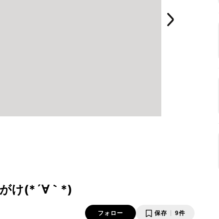
(*´∀｀*)
フォロー
保存
9件