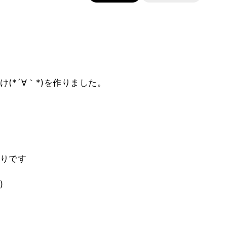
(*´∀｀*)を作りました。
りです
)