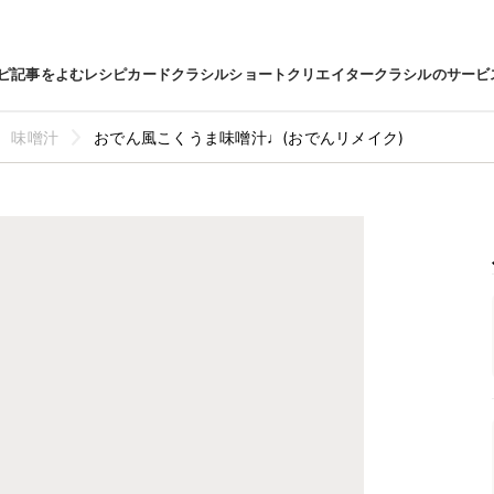
ピ
記事をよむ
レシピカード
クラシルショート
クリエイター
クラシルのサービ
味噌汁
おでん風こくうま味噌汁♩(おでんリメイク)