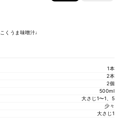
こくうま味噌汁♩
1本
2本
2個
500ml
大さじ1〜1、5
少々
大さじ1