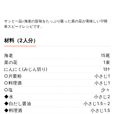
サッと一品♪海老の旨味をたっぷり吸った菜の花が美味しい♡簡
単スピードレシピです。
材料
（2人分）
海老
15尾
菜の花
1束
にんにく(みじん切り)
1ｶｹ
○片栗粉
小さじ1
○料理酒
小さじ1
○塩
少々
◆水
小さじ2
◆白だし醤油
小さじ1.5～2
◆料理酒
小さじ1.5