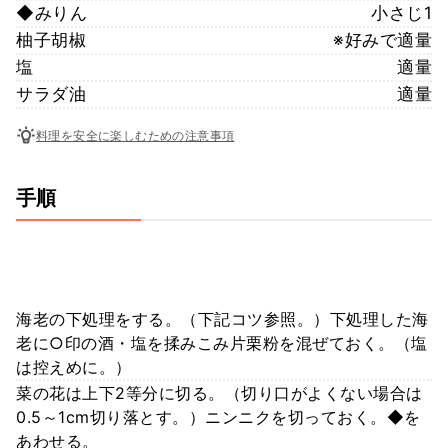
◆みりん
小さじ1
柚子胡椒
※好みで適量
塩
適量
サラダ油
適量
料理を安全に楽しむための注意事項
手順
海老の下処理をする。（下記コツ参照。）下処理した海
老に○印の酒・塩を揉みこみ片栗粉を混ぜておく。（塩
は控えめに。）
菜の花は上下2等分に切る。（切り口がよくない場合は
0.5～1cm切り落とす。）ニンニクを切っておく。◆を
あわせる。