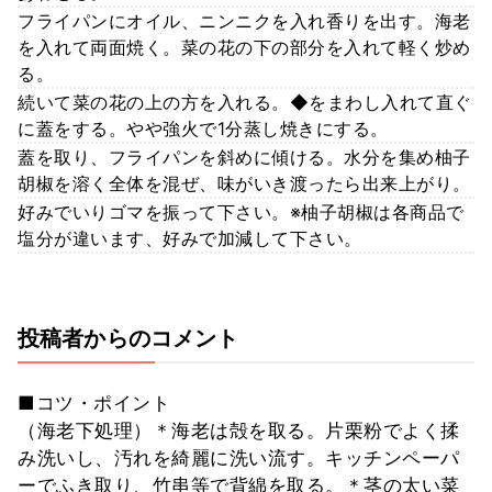
フライパンにオイル、ニンニクを入れ香りを出す。海老
を入れて両面焼く。菜の花の下の部分を入れて軽く炒め
る。
続いて菜の花の上の方を入れる。◆をまわし入れて直ぐ
に蓋をする。やや強火で1分蒸し焼きにする。
蓋を取り、フライパンを斜めに傾ける。水分を集め柚子
胡椒を溶く全体を混ぜ、味がいき渡ったら出来上がり。
好みでいりゴマを振って下さい。※柚子胡椒は各商品で
塩分が違います、好みで加減して下さい。
投稿者からのコメント
■コツ・ポイント
（海老下処理）＊海老は殻を取る。片栗粉でよく揉
み洗いし、汚れを綺麗に洗い流す。キッチンペーパ
ーでふき取り、竹串等で背綿を取る。＊茎の太い菜