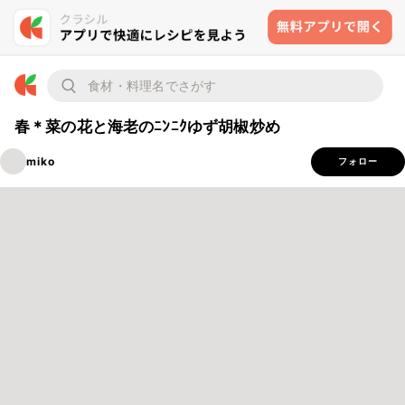
春＊菜の花と海老のﾆﾝﾆｸゆず胡椒炒め
miko
フォロー