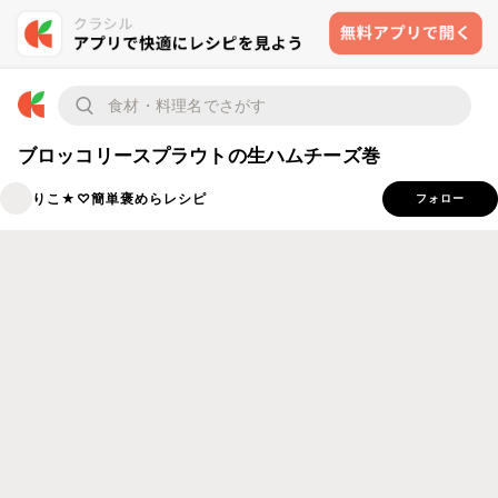
ブロッコリースプラウトの生ハムチーズ巻
りこ★♡簡単褒めらレシピ
フォロー