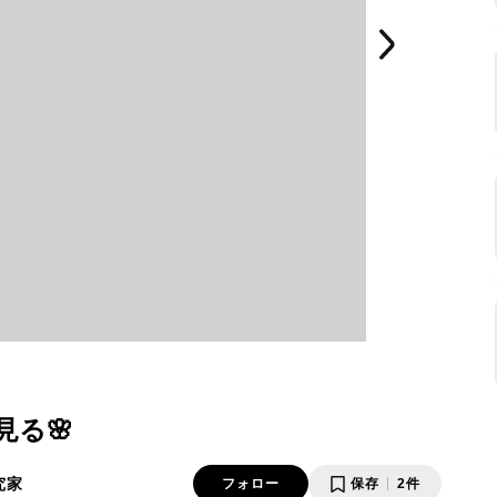
見る🌸
究家
フォロー
保存
2件