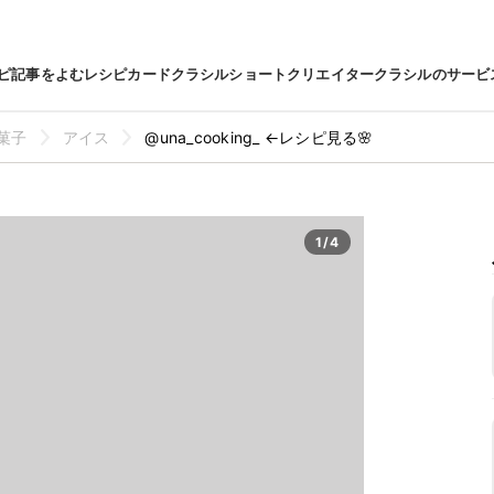
ピ
記事をよむ
レシピカード
クラシルショート
クリエイター
クラシルのサービ
菓子
アイス
@una_cooking_ ←レシピ見る🌸
1/4