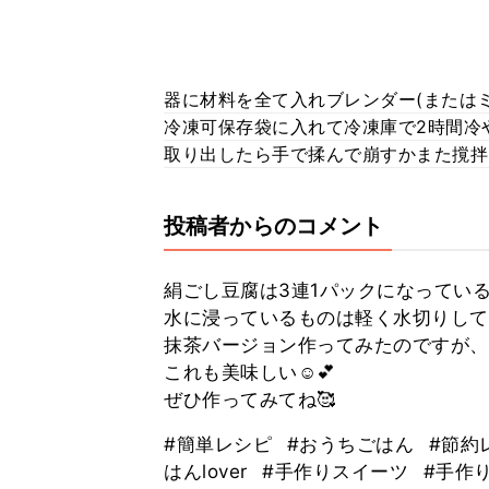
器に材料を全て入れブレンダー(または
冷凍可保存袋に入れて冷凍庫で2時間冷
取り出したら手で揉んで崩すかまた撹拌
投稿者からのコメント
絹ごし豆腐は3連1パックになってい
水に浸っているものは軽く水切りして
抹茶バージョン作ってみたのですが、
これも美味しい☺️💕
ぜひ作ってみてね🥰
#簡単レシピ
#おうちごはん
#節約
はんlover
#手作りスイーツ
#手作