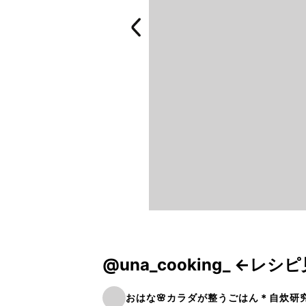
@una_cooking_ ←レシピ
おはな🌸カラダが整うごはん＊自炊研