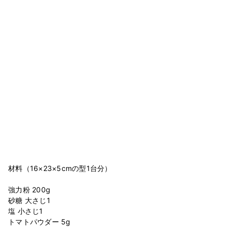
材料（16×23×5cmの型1台分）
強力粉 200g
砂糖 大さじ1
塩 小さじ1
トマトパウダー 5g