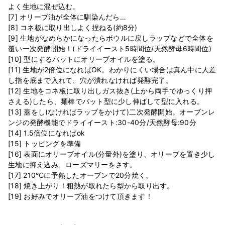
よく生地に混ぜ込む。
[7] オリーブ油が全体に馴染んだら…
[8] コネ板に取り出しよく捏ねる(約8分)
[9] 生地がなめらかになったらボウルに戻しラップなどで全体を
覆い一次発酵開始！(ドライイースト5時間位/天然酵母6時間位)
[10] 型にするバットにオリーブオイルを塗る。
[11] 生地が2倍位になればOK。わかりにくい場合は真ん中に人差
し指を底まで入れて、穴が潰れなければ発酵完了。
[12] 生地をコネ板に取り出しガス抜き(上から両手でゆっくり押
さえる)したら、麺棒でバット型に少し伸ばして型に入れる。
[13] 蓋をし(なければラップをかけて)二次発酵開始。オーブンレ
ンジの発酵機能でドライイースト:30-40分/天然酵母:90分
[14] 1.5倍位になればok
[15] トッピングを準備
[16] 表面にオリーブオイル(分量外)を塗り、オリーブを置き少し
生地に抑え込み、ローズマリーをさす。
[17] 210℃に予熱したオーブンで20分焼く。
[18] 焼き上がり！粗熱が取れたら型から取り出す。
[19] お好みでオリーブ油をつけて頂きます！