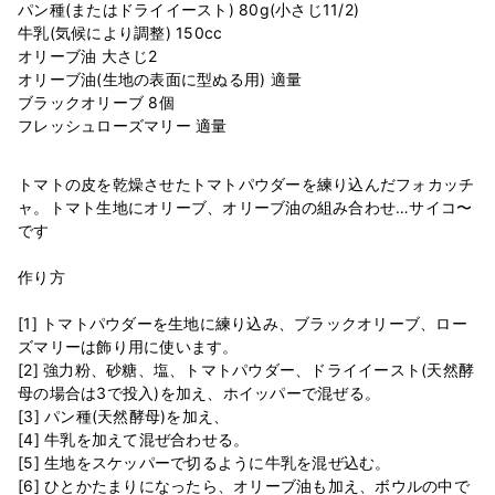
パン種(またはドライイースト) 80g(小さじ11/2)
牛乳(気候により調整) 150cc
オリーブ油 大さじ2
オリーブ油(生地の表面に型ぬる用) 適量
ブラックオリーブ 8個
トマトの皮を乾燥させたトマトパウダーを練り込んだフォカッチ
ャ。トマト生地にオリーブ、オリーブ油の組み合わせ…サイコ〜
です
作り方
[1] トマトパウダーを生地に練り込み、ブラックオリーブ、ロー
ズマリーは飾り用に使います。
[2] 強力粉、砂糖、塩、トマトパウダー、ドライイースト(天然酵
母の場合は3で投入)を加え、ホイッパーで混ぜる。
[3] パン種(天然酵母)を加え、
[4] 牛乳を加えて混ぜ合わせる。
[5] 生地をスケッパーで切るように牛乳を混ぜ込む。
[6] ひとかたまりになったら、オリーブ油も加え、ボウルの中で