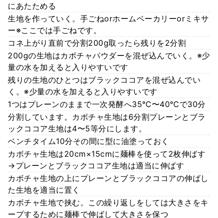
にあたためる
生地を作っていく。手ごねorホームベーカリーorミキサ
ー※ここでは手ごねです。
コネ上がり直前で分割200g取ったら残りを2分割
200gの生地はカボチャパウダーを混ぜ込んでいく。※少
量の水を加えると入りやすいです
残りの生地のひとつはブラックココアを混ぜ込んでい
く。※少量の水を加えると入りやすいです
1つはプレーンのままで一次発酵へ35℃〜40℃で30分
分割しています。カボチャ生地は6分割プレーンとブラ
ックココア生地は4〜5等分にします。
ベンチタイム10分その間に型に油塗っておく
カボチャ生地は20cm×15cmに麺棒を使って2枚伸ばす
→プレーンとブラックココア生地は適当に伸ばす
カボチャ生地の上にプレーンとブラックココアの伸ばし
た生地を適当に置く
カボチャ生地で挟む。この繰り返しをしては大きさをキ
ープするために麺棒で伸ばして大きさを保つ