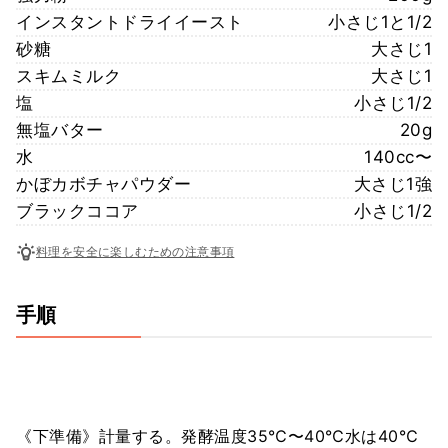
インスタントドライイースト
小さじ1と1/2
砂糖
大さじ1
スキムミルク
大さじ1
塩
小さじ1/2
無塩バター
20g
水
140cc〜
かぼカボチャパウダー
大さじ1強
ブラックココア
小さじ1/2
料理を安全に楽しむための注意事項
手順
《下準備》計量する。発酵温度35℃〜40℃水は40℃