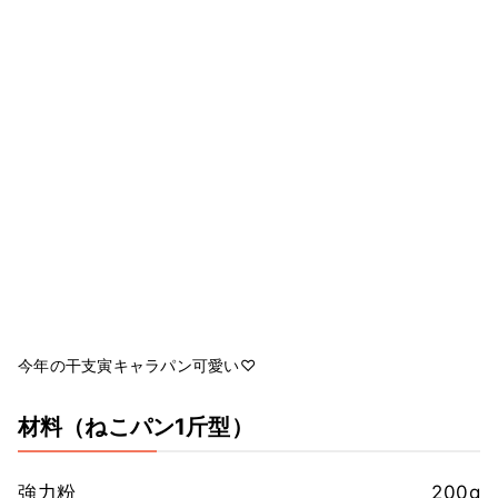
今年の干支寅キャラパン可愛い♡
材料
（ねこパン1斤型）
強力粉
200g