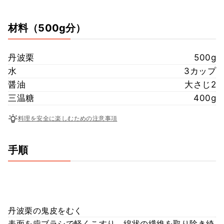
材料
（500g分）
丹波栗
500g
水
3カップ
醤油
大さじ2
三温糖
400g
料理を安全に楽しむための注意事項
手順
丹波栗の鬼皮をむく
表面を歯ブラシで軽くこすり、綿状の繊維を取り除き綺