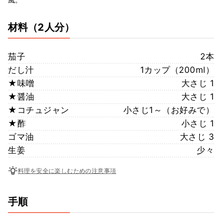
材料
（2人分）
茄子
2本
だし汁
1カップ（200ml）
★味噌
大さじ 1
★醤油
大さじ 1
★コチュジャン
小さじ1～（お好みで）
★酢
小さじ 1
ゴマ油
大さじ 3
生姜
少々
料理を安全に楽しむための注意事項
手順