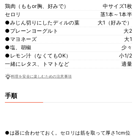
鶏肉（ももor胸、好みで）
中サイズ1枚
セロリ
茎1本～1本半
●みじん切りにしたディルの葉
大1（好みで）
●プレーンヨーグルト
大2
●マヨネーズ
大1
●塩、胡椒
少々
●レモン汁（なくてもOK）
小1/2
一緒にレタス、トマトなど
適量
料理を安全に楽しむための注意事項
手順
●は器に合わせておく。セロリは筋を取って厚さ1cm位