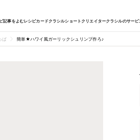
ピ
記事をよむ
レシピカード
クラシルショート
クリエイター
クラシルのサービ
っぱ
簡単★ハワイ風ガーリックシュリンプ作ろ♪